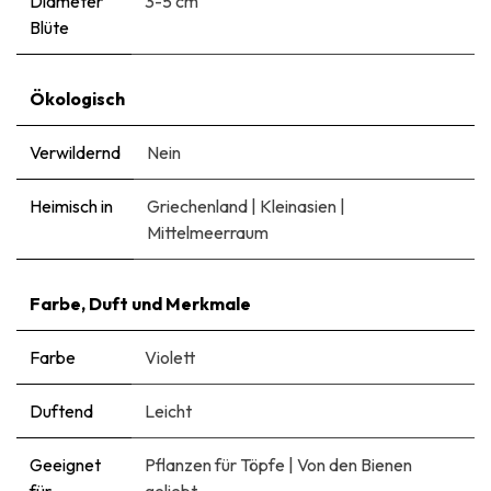
Diameter
3-5 cm
Blüte
Ökologisch
Verwildernd
Nein
Heimisch in
Griechenland
|
Kleinasien
|
Mittelmeerraum
Farbe, Duft und Merkmale
Farbe
Violett
Duftend
Leicht
Geeignet
Pflanzen für Töpfe
|
Von den Bienen
für
geliebt