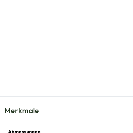
Natural Bulbs
Kaiserkrone - Fritillaria imp. Rubra - BIO
€
7,99
Merkmale
Abmessungen