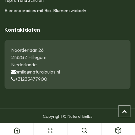
Töpfen und Schalen
Bienenparadies mit Bio-Blumenzwiebeln
Kontaktdaten
Noorderlaan 26
2182GZ Hillegom
Niederlande
smile@naturalbulbs.nl
+31235477900
Copyright © Natural Bulbs
Schachbrettblume - Fritillaria Meleagris - BIO