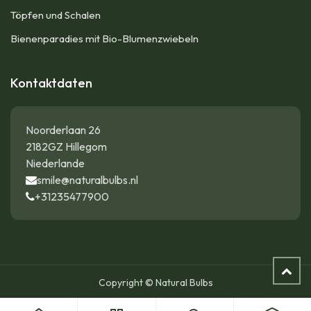
Töpfen und Schalen
Bienenparadies mit Bio-Blumenzwiebeln
Kontaktdaten
Noorderlaan 26
2182GZ Hillegom
Niederlande
smile@naturalbulbs.nl
+31235477900
Copyright © Natural Bulbs
Schachbrettblume - Fritillaria Meleagris - BIO