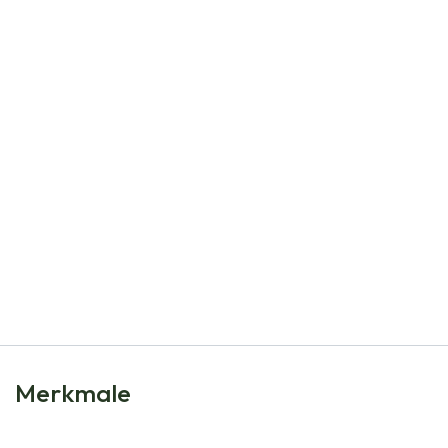
Natural Bulbs
Kaiserkrone - Fritillaria imp. Rubra - BIO
€
7,99
Merkmale