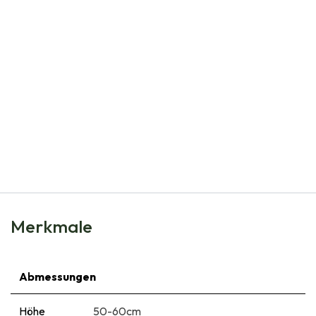
Natural Bulbs
Tulipa Ballerina - BIO
€
6,99
Merkmale
Abmessungen
Höhe
50-60cm