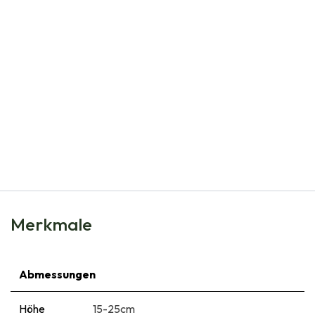
Natural Bulbs
Tulipa Clusiana Taco - BIO
€
6,65
Merkmale
Abmessungen
Höhe
15-25cm