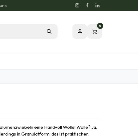
 uns
0
og
Leidenschaft für eine gesunde Natur
n
Blumenzwiebeln eine Handvoll Wolle! Wolle? Ja,
erdings in Granulatform, das ist praktischer.