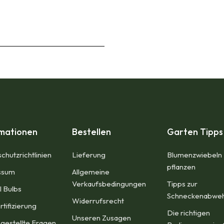
rmationen
Bestellen
Garten Tipps
chutzrichtlinien
Lieferung
Blumenzwiebeln
pflanzen
sum​
Allgemeine
Verkaufsbedingungen​
Tipps zur
l Bulbs
Schneckenabwe
Widerrufsrecht
rtifizierung
Die richtigen
Unseren Zusagen
 gestellte Fragen