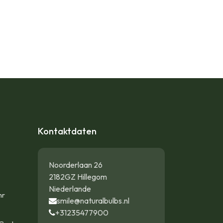
Kontaktdaten
Noorderlaan 26
2182GZ Hillegom
Niederlande
hr
smile@naturalbulbs.nl
+31235477900