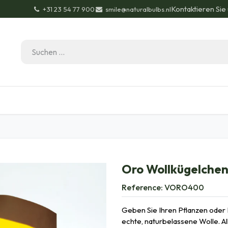
Kontaktieren Sie
+31 23 54 77 900
smile@naturalbulbs.nl
Bio-Zertifizierung
Kontakt
Garten Tipps
Bl
Oro Wollkügelche
Reference:
VORO400
Geben Sie Ihren Pflanzen oder 
echte, naturbelassene Wolle. All