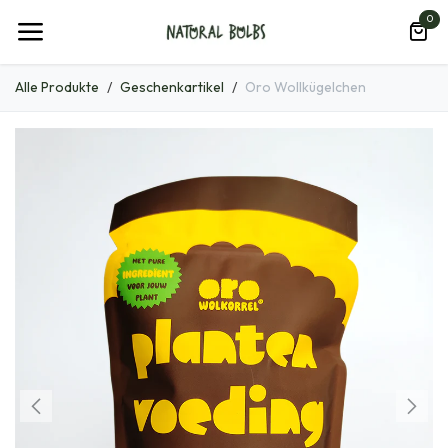
Zum Inhalt springen
0
Alle Produkte
Geschenkartikel
Oro Wollkügelchen