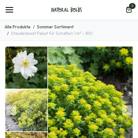
Zum Inhalt springen
0
Alle Produkte
Sommer Sortiment
Staudenbeet Paket für Schatten 1 m² – BIO