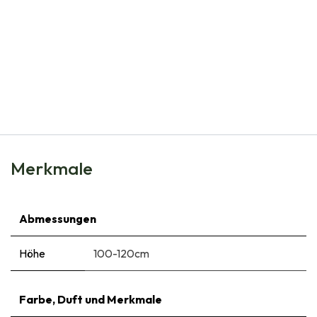
Natural Bulbs
Oenothera speciosa Siskiyou - BIO
€
8,99
Merkmale
Abmessungen
Höhe
100-120cm
Farbe, Duft und Merkmale