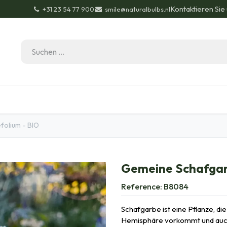
Kontaktieren Sie
+31 23 54 77 900
smile@naturalbulbs.nl
Bio-Zertifizierung
Kontakt
Garten Tipps
Bl
folium - BIO
Gemeine Schafgarbe
Reference:
B8084
Schafgarbe ist eine Pflanze, di
Hemisphäre vorkommt und auch 