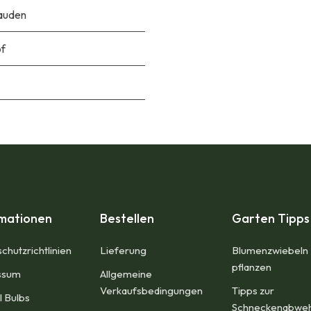
auden
pf
rmationen
Bestellen
Garten Tipps
chutzrichtlinien
Lieferung
Blumenzwiebeln
pflanzen
sum​
Allgemeine
Verkaufsbedingungen​
Tipps zur
l Bulbs
Schneckenabwe