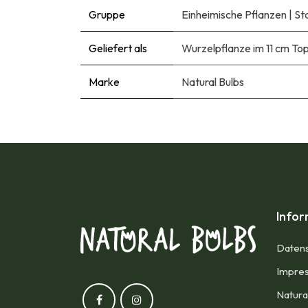
Gruppe
Einheimische Pflanzen
|
St
Geliefert als
Wurzelpflanze im 11 cm To
Marke
Natural Bulbs
Info
Datens
Impres
Natura