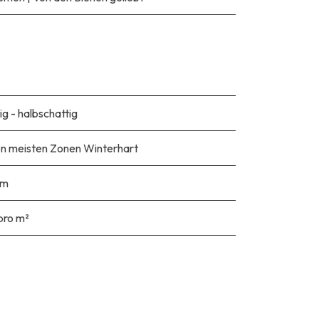
ig - halbschattig
en meisten Zonen Winterhart
cm
pro m²