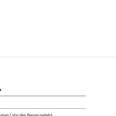
e
lumen
|
Von den Bienen geliebt