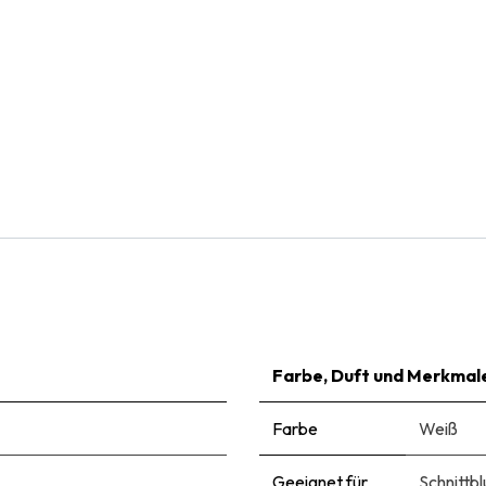
Natural Bulbs
Schafgarbe - Achillea Millefolium Cassis - BIO
€
8,99
Farbe, Duft und Merkmal
Farbe
Weiß
Geeignet für
Schnittb