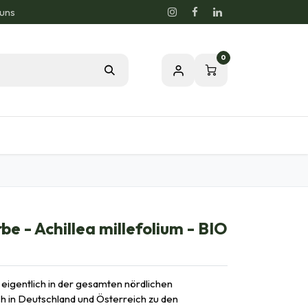
 uns
0
og
Leidenschaft für eine gesunde Natur
 - Achillea millefolium - BIO
e eigentlich in der gesamten nördlichen
in Deutschland und Österreich zu den