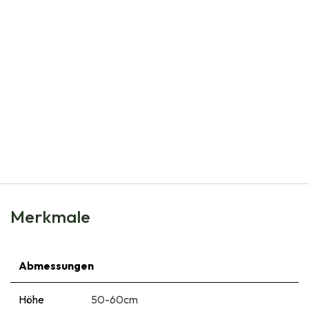
Natural Bulbs
Canna Rosa - BIO
€
5,95
Merkmale
Abmessungen
Höhe
50-60cm