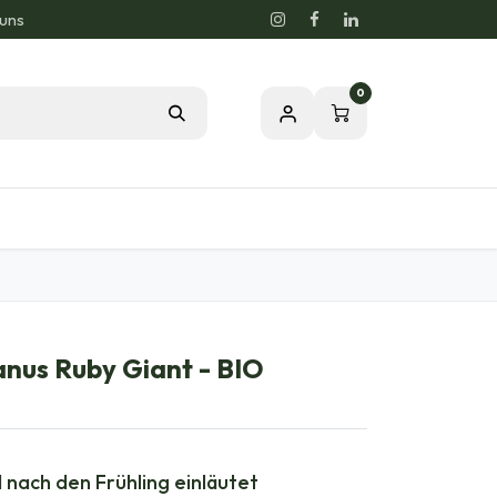
 uns
0
og
Leidenschaft für eine gesunde Natur
nus Ruby Giant - BIO
 nach den Frühling einläutet