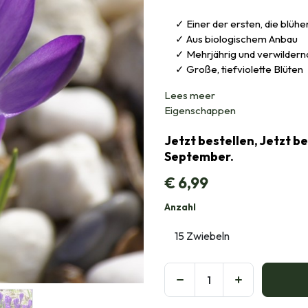
Einer der ersten, die blühe
Aus biologischem Anbau
Mehrjährig und verwildern
Große, tiefviolette Blüten
Lees meer
Eigenschappen
Jetzt bestellen, Jetzt b
September.
€
6,99
Anzahl