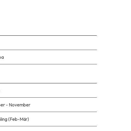
pa
c
er - November
hling (Feb-Mär)