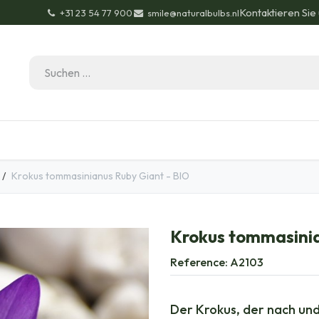
Kontaktieren Sie
+31 23 54 77 900
smile@naturalbulbs.nl
Bio-Zertifizierung
Kontakt
Garten Tipps
Bl
Krokus tommasinianus Ruby Giant - BIO
Krokus tommasinia
Reference:
A2103
Der Krokus, der nach und