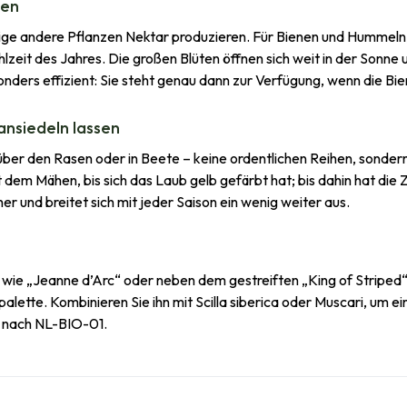
nen
wenige andere Pflanzen Nektar produzieren. Für Bienen und Hummeln
hlzeit des Jahres. Die großen Blüten öffnen sich weit in der Sonne u
nders effizient: Sie steht genau dann zur Verfügung, wenn die Bi
ansiedeln lassen
über den Rasen oder in Beete – keine ordentlichen Reihen, sondern
t dem Mähen, bis sich das Laub gelb gefärbt hat; bis dahin hat di
her und breitet sich mit jeder Saison ein wenig weiter aus.
wie „Jeanne d’Arc“ oder neben dem gestreiften „King of Striped“
lette. Kombinieren Sie ihn mit Scilla siberica oder Muscari, um e
rt nach NL-BIO-01.